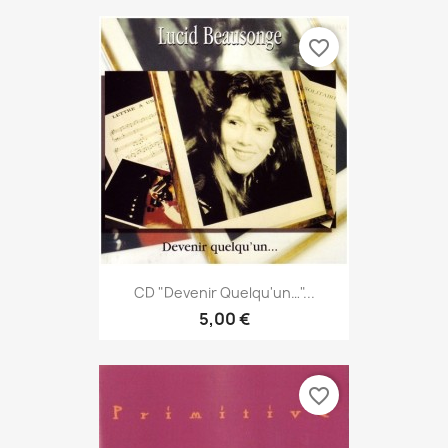
favorite_border
CD "Devenir Quelqu'un…"...
5,00 €
favorite_border