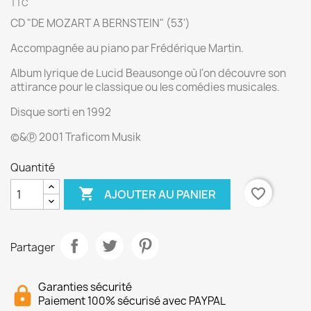
TTC
CD "DE MOZART A BERNSTEIN" (53')
Accompagnée au piano par Frédérique Martin.
Album lyrique de Lucid Beausonge où l'on découvre son
attirance pour le classique ou les comédies musicales.
Disque sorti en 1992
©&ⓟ 2001 Traficom Musik
Quantité

favorite_border
AJOUTER AU PANIER
Partager
Garanties sécurité
Paiement 100% sécurisé avec PAYPAL