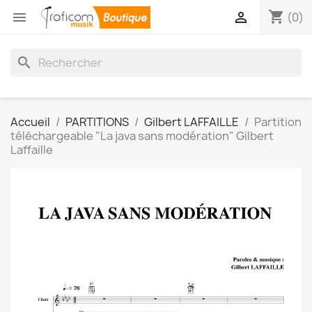
shopping_cart


(0)
search
Accueil
PARTITIONS
Gilbert LAFFAILLE
Partition
téléchargeable "La java sans modération" Gilbert
Laffaille