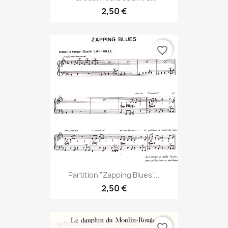
2,50 €
favorite_border
Partition "Zapping Blues"...
2,50 €
favorite_border