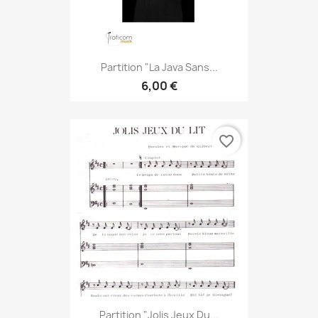
Partition "La Java Sans...
6,00 €
favorite_border
Partition "Jolis Jeux Du...