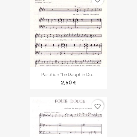
Partition "Le Dauphin Du...
2,50 €
favorite_border