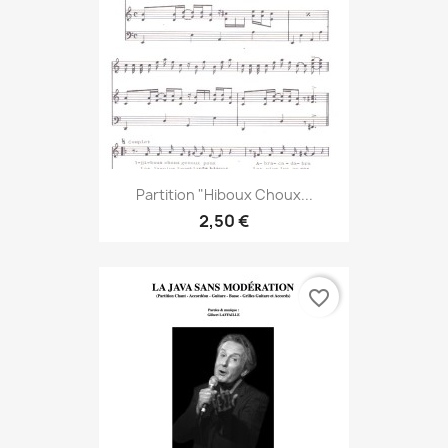
Partition "Hiboux Choux...
2,50 €
favorite_border