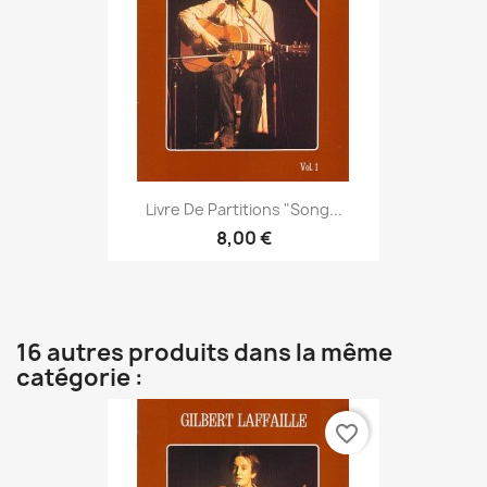
Livre De Partitions "Song...
8,00 €
16 autres produits dans la même
catégorie :
favorite_border