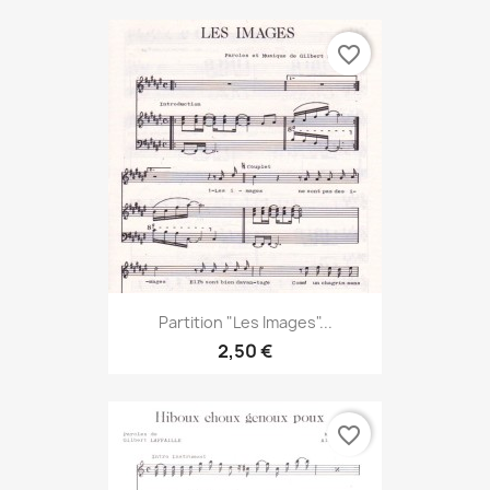
favorite_border
Partition "Les Images"...
2,50 €
favorite_border