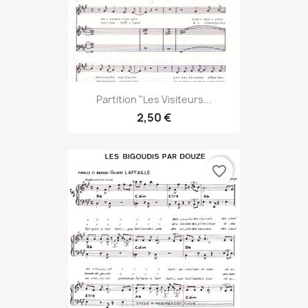
Partition "Les Visiteurs...
2,50 €
favorite_border