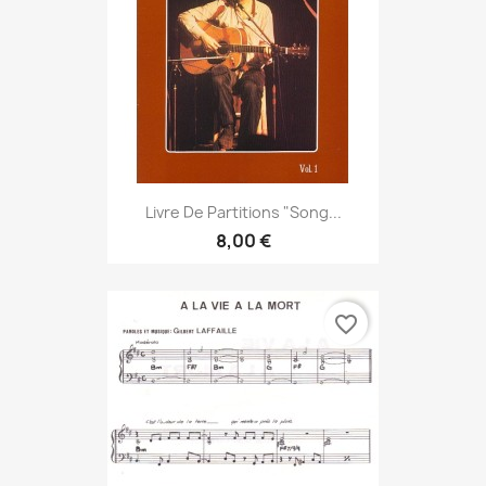
Livre De Partitions "Song...
8,00 €
favorite_border