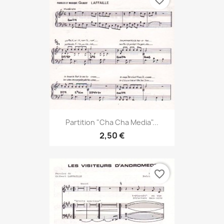
favorite_border
Partition "Cha Cha Media"...
2,50 €
favorite_border