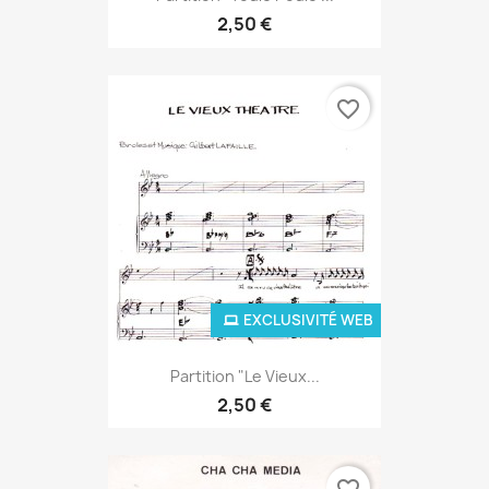
2,50 €
favorite_border
EXCLUSIVITÉ WEB
Partition "Le Vieux...
2,50 €