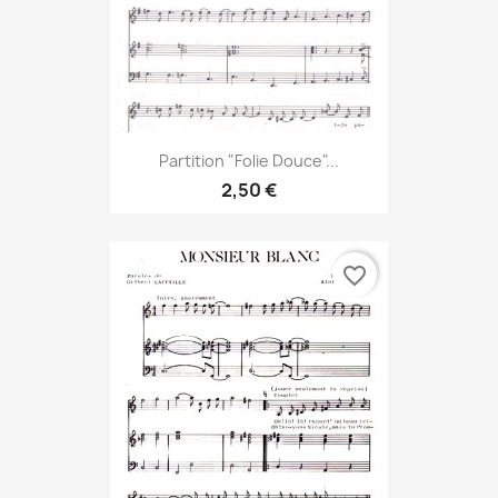
Partition "Folie Douce"...
2,50 €
favorite_border